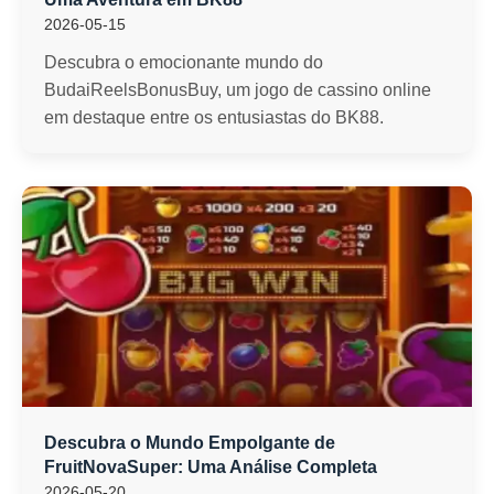
2026-05-15
Descubra o emocionante mundo do
BudaiReelsBonusBuy, um jogo de cassino online
em destaque entre os entusiastas do BK88.
Descubra o Mundo Empolgante de
FruitNovaSuper: Uma Análise Completa
2026-05-20