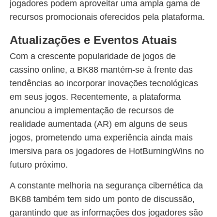
jogadores podem aproveitar uma ampla gama de
recursos promocionais oferecidos pela plataforma.
Atualizações e Eventos Atuais
Com a crescente popularidade de jogos de
cassino online, a BK88 mantém-se à frente das
tendências ao incorporar inovações tecnológicas
em seus jogos. Recentemente, a plataforma
anunciou a implementação de recursos de
realidade aumentada (AR) em alguns de seus
jogos, prometendo uma experiência ainda mais
imersiva para os jogadores de HotBurningWins no
futuro próximo.
A constante melhoria na segurança cibernética da
BK88 também tem sido um ponto de discussão,
garantindo que as informações dos jogadores são