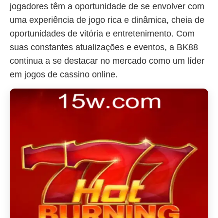
jogadores têm a oportunidade de se envolver com
uma experiência de jogo rica e dinâmica, cheia de
oportunidades de vitória e entretenimento. Com
suas constantes atualizações e eventos, a BK88
continua a se destacar no mercado como um líder
em jogos de cassino online.