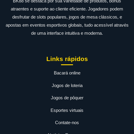
BK88 se destaca por sua variedade de produtos, bônus
atraentes e suporte ao cliente eficiente. Jogadores podem
desfrutar de slots populares, jogos de mesa clássicos, e
apostas em eventos esportivos globais, tudo acessível através
de uma interface intuitiva e moderna.
Links rápidos
Bacará online
Jogos de loteria
Jogos de pôquer
Esportes virtuais
Contate-nos