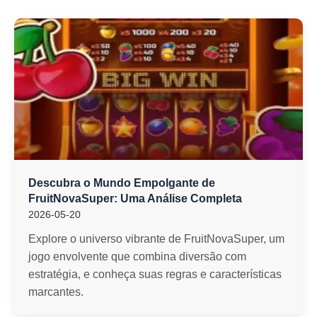
Descubra o Mundo Empolgante de
FruitNovaSuper: Uma Análise Completa
2026-05-20
Explore o universo vibrante de FruitNovaSuper, um
jogo envolvente que combina diversão com
estratégia, e conheça suas regras e características
marcantes.