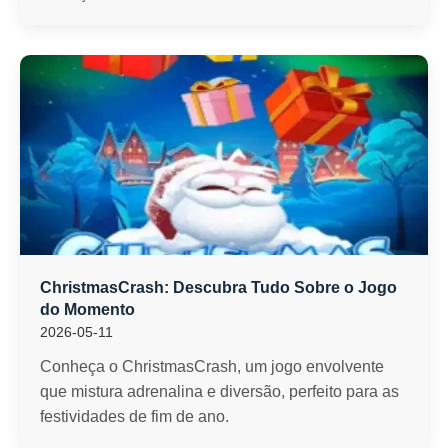
ChristmasCrash: Descubra Tudo Sobre o Jogo
do Momento
2026-05-11
Conheça o ChristmasCrash, um jogo envolvente
que mistura adrenalina e diversão, perfeito para as
festividades de fim de ano.