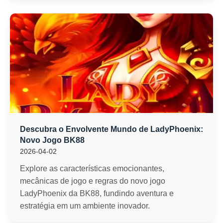
Descubra o Envolvente Mundo de LadyPhoenix:
Novo Jogo BK88
2026-04-02
Explore as características emocionantes,
mecânicas de jogo e regras do novo jogo
LadyPhoenix da BK88, fundindo aventura e
estratégia em um ambiente inovador.