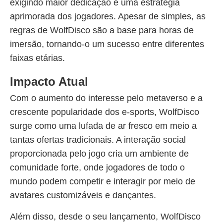
exigindo maior dedicação e uma estratégia
aprimorada dos jogadores. Apesar de simples, as
regras de WolfDisco são a base para horas de
imersão, tornando-o um sucesso entre diferentes
faixas etárias.
Impacto Atual
Com o aumento do interesse pelo metaverso e a
crescente popularidade dos e-sports, WolfDisco
surge como uma lufada de ar fresco em meio a
tantas ofertas tradicionais. A interação social
proporcionada pelo jogo cria um ambiente de
comunidade forte, onde jogadores de todo o
mundo podem competir e interagir por meio de
avatares customizáveis e dançantes.
Além disso, desde o seu lançamento, WolfDisco