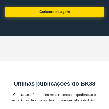
Cadastre-se agora
Últimas publicações do BK88
Confira as informações mais recentes, experiências e
estratégias de apostas da equipe especialista do BK88.