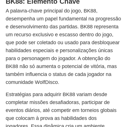
BK88: Elemento Chave
A palavra-chave principal do jogo, BK88,
desempenha um papel fundamental na progressão
e desenvolvimento das partidas. BK88 representa
um recurso exclusivo e escasso dentro do jogo,
que pode ser coletado ou usado para desbloquear
habilidades especiais e personalizações únicas
para o personagem do jogador. A obtenção do
BK88 não só aumenta o potencial de vitória, mas
também influencia o status de cada jogador na
comunidade WolfDisco.
Estratégias para adquirir BK88 variam desde
completar missões desafiadoras, participar de
eventos diários, até competir em torneios globais
que colocam à prova as habilidades dos
jogadores. Essa dinâmica cria um ambiente